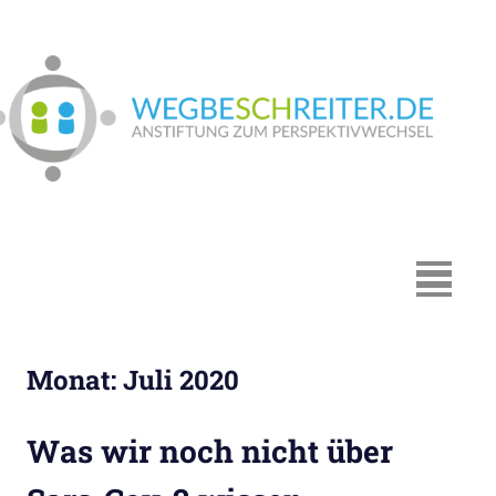
Zum
Inhalt
springen
We
In
Münster:
Supervision
und
Coaching,
MENÜ
Systemische
Beratung,
Traumapädagogik,
Monat:
Juli 2020
Hypnosystemische
Beratung,
Mediation,
Was wir noch nicht über
Paarberatung