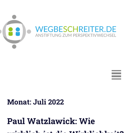
Zum
Inhalt
springen
We
In
Münster:
Supervision
und
Coaching,
MENÜ
Systemische
Beratung,
Traumapädagogik,
Monat:
Juli 2022
Hypnosystemische
Beratung,
Mediation,
Paul Watzlawick: Wie
Paarberatung