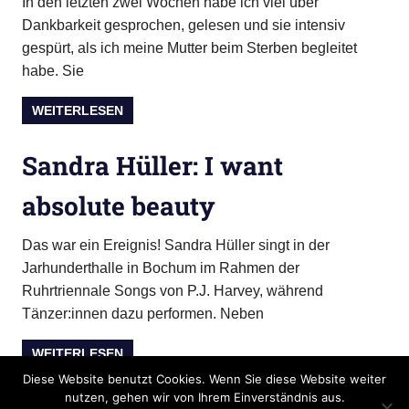
In den letzten zwei Wochen habe ich viel über
Dankbarkeit gesprochen, gelesen und sie intensiv
gespürt, als ich meine Mutter beim Sterben begleitet
habe. Sie
WEITERLESEN
Sandra Hüller: I want
absolute beauty
Das war ein Ereignis! Sandra Hüller singt in der
Jarhunderthalle in Bochum im Rahmen der
Ruhrtriennale Songs von P.J. Harvey, während
Tänzer:innen dazu performen. Neben
WEITERLESEN
Diese Website benutzt Cookies. Wenn Sie diese Website weiter
nutzen, gehen wir von Ihrem Einverständnis aus.