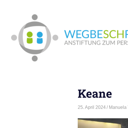
Zum
Inhalt
springen
In
Münster:
Supervision
und
Keane
Coaching,
Systemische
Beratung,
25. April 2024
Manuela 
Traumapädagogik,
Hypnosystemische
Beratung,
Mediation,