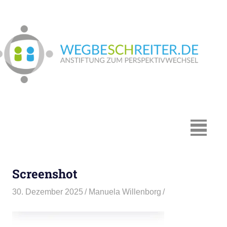
Zum
Inhalt
springen
We
In
Münster:
Supervision
und
Coaching,
MENÜ
Systemische
Beratung,
Traumapädagogik,
Screenshot
Hypnosystemische
Beratung,
30. Dezember 2025
Manuela Willenborg
Mediation,
Paarberatung