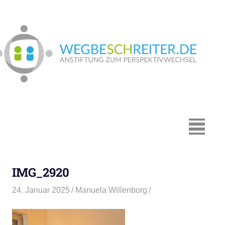
Zum
Inhalt
springen
We
In
Münster:
Supervision
und
Coaching,
MENÜ
Systemische
Beratung,
Traumapädagogik,
IMG_2920
Hypnosystemische
Beratung,
24. Januar 2025
Manuela Willenborg
Mediation,
Paarberatung