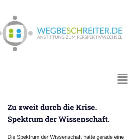
Zum
Inhalt
springen
We
In
Münster:
Supervision
und
Coaching,
MENÜ
Systemische
Beratung,
Traumapädagogik,
Zu zweit durch die Krise.
Hypnosystemische
Beratung,
Spektrum der Wissenschaft.
Mediation,
Paarberatung
Die Spektrum der Wissenschaft hatte gerade eine