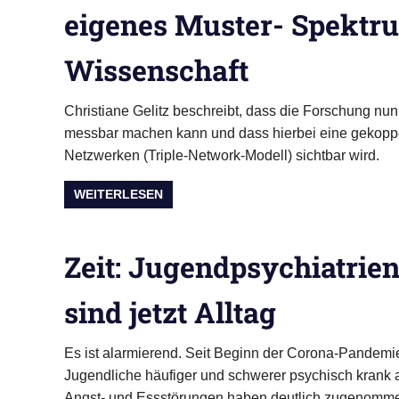
eigenes Muster- Spektr
Paarberatung
Wissenschaft
Christiane Gelitz beschreibt, dass die Forschung nu
messbar machen kann und dass hierbei eine gekoppelt
Netzwerken (Triple-Network-Modell) sichtbar wird.
WEITERLESEN
Zeit: Jugendpsychiatrien:
sind jetzt Alltag
Es ist alarmierend. Seit Beginn der Corona-Pandem
Jugendliche häufiger und schwerer psychisch krank a
Angst- und Essstörungen haben deutlich zugenomm