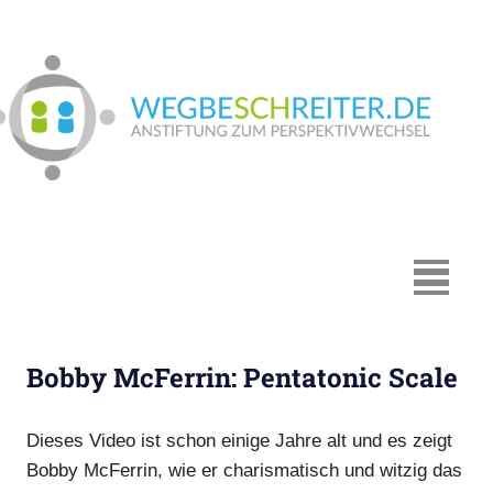
Zum
Inhalt
springen
We
In
Münster:
Supervision
und
Coaching,
MENÜ
Systemische
Beratung,
Traumapädagogik,
Bobby McFerrin: Pentatonic Scale
Hypnosystemische
Beratung,
Mediation,
Dieses Video ist schon einige Jahre alt und es zeigt
Paarberatung
Bobby McFerrin, wie er charismatisch und witzig das