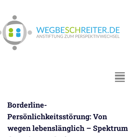
Zum
Inhalt
springen
We
In
Münster:
Supervision
und
Coaching,
MENÜ
Systemische
Beratung,
Traumapädagogik,
Borderline-
Hypnosystemische
Beratung,
Persönlichkeitsstörung: Von
Mediation,
wegen lebenslänglich – Spektrum
Paarberatung