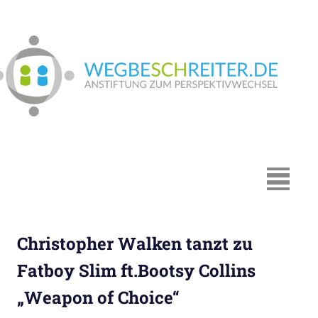
Zum
Inhalt
springen
We
In
Münster:
Supervision
und
Coaching,
MENÜ
Systemische
Beratung,
Traumapädagogik,
Christopher Walken tanzt zu
Hypnosystemische
Beratung,
Fatboy Slim ft.Bootsy Collins
Mediation,
„Weapon of Choice“
Paarberatung