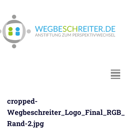
Zum
Inhalt
springen
We
In
Münster:
Supervision
und
Coaching,
MENÜ
Systemische
Beratung,
Traumapädagogik,
cropped-
Hypnosystemische
Beratung,
Wegbeschreiter_Logo_Final_RGB_
Mediation,
Rand-2.jpg
Paarberatung