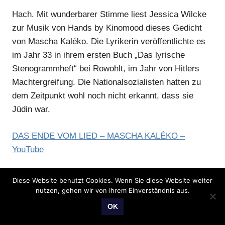
Hach. Mit wunderbarer Stimme liest Jessica Wilcke
zur Musik von Hands by Kinomood dieses Gedicht
von Mascha Kaléko. Die Lyrikerin veröffentlichte es
im Jahr 33 in ihrem ersten Buch „Das lyrische
Stenogrammheft“ bei Rowohlt, im Jahr von Hitlers
Machtergreifung. Die Nationalsozialisten hatten zu
dem Zeitpunkt wohl noch nicht erkannt, dass sie
Jüdin war.
DAS ENDE VOM LIED – MASCHA KALÉKO –
YouTube
Diese Website benutzt Cookies. Wenn Sie diese Website weiter
nutzen, gehen wir von Ihrem Einverständnis aus.
OK