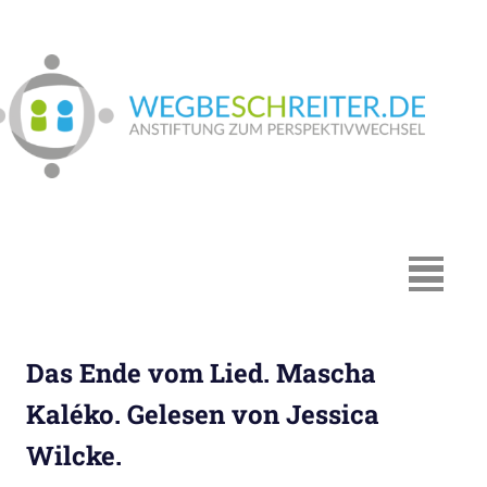
Zum
Inhalt
springen
We
In
Münster:
Supervision
und
Coaching,
MENÜ
Systemische
Beratung,
Traumapädagogik,
Das Ende vom Lied. Mascha
Hypnosystemische
Beratung,
Kaléko. Gelesen von Jessica
Mediation,
Wilcke.
Paarberatung