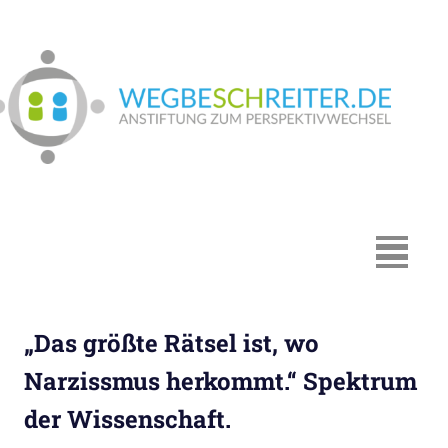
Zum
Inhalt
springen
We
In
Münster:
Supervision
und
Coaching,
MENÜ
Systemische
Beratung,
Traumapädagogik,
„Das größte Rätsel ist, wo
Hypnosystemische
Beratung,
Narzissmus herkommt.“ Spektrum
Mediation,
der Wissenschaft.
Paarberatung