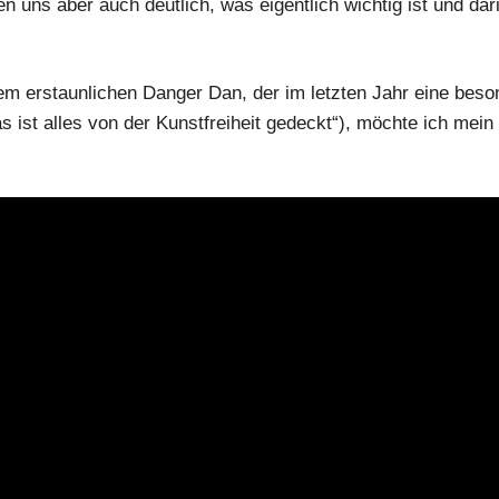
n uns aber auch deutlich, was eigentlich wichtig ist und dari
m erstaunlichen Danger Dan, der im letzten Jahr eine beson
s ist alles von der Kunstfreiheit gedeckt“), möchte ich mein