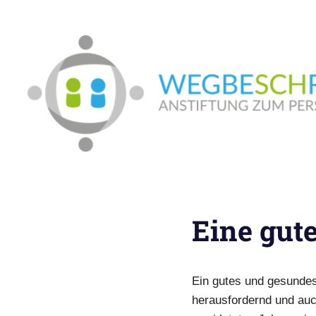
Zum
Inhalt
springen
In
Münster:
Supervision
und
Eine gut
Coaching,
Systemische
Beratung,
Traumapädagogik,
Ein gutes und gesundes
Hypnosystemische
Beratung,
herausfordernd und auc
Mediation,