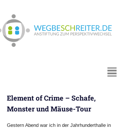
Zum
Inhalt
springen
We
In
Münster:
Supervision
und
Coaching,
MENÜ
Systemische
Beratung,
Traumapädagogik,
Element of Crime – Schafe,
Hypnosystemische
Beratung,
Monster und Mäuse-Tour
Mediation,
Paarberatung
Gestern Abend war ich in der Jahrhunderthalle in