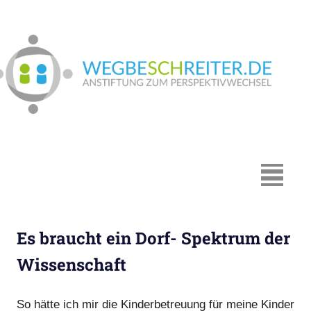
Zum
Inhalt
springen
We
In
Münster:
Supervision
und
Coaching,
MENÜ
Systemische
Beratung,
Traumapädagogik,
Es braucht ein Dorf- Spektrum der
Hypnosystemische
Beratung,
Wissenschaft
Mediation,
Paarberatung
So hätte ich mir die Kinderbetreuung für meine Kinder