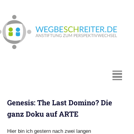
Zum
Inhalt
springen
We
In
Münster:
Supervision
und
Coaching,
MENÜ
Systemische
Beratung,
Traumapädagogik,
Genesis: The Last Domino? Die
Hypnosystemische
Beratung,
ganz Doku auf ARTE
Mediation,
Paarberatung
Hier bin ich gestern nach zwei langen