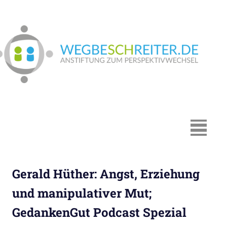
Zum
Inhalt
springen
We
In
Münster:
Supervision
und
Coaching,
MENÜ
Systemische
Beratung,
Traumapädagogik,
Gerald Hüther: Angst, Erziehung
Hypnosystemische
Beratung,
und manipulativer Mut;
Mediation,
GedankenGut Podcast Spezial
Paarberatung