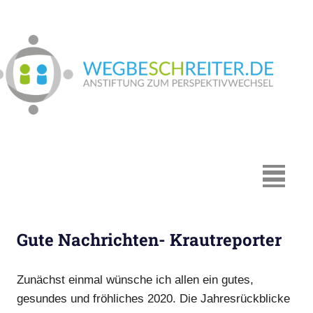
Zum
Inhalt
springen
We
In
Münster:
Supervision
und
Coaching,
MENÜ
Systemische
Beratung,
Traumapädagogik,
Gute Nachrichten- Krautreporter
Hypnosystemische
Beratung,
Mediation,
Zunächst einmal wünsche ich allen ein gutes,
Paarberatung
gesundes und fröhliches 2020. Die Jahresrückblicke