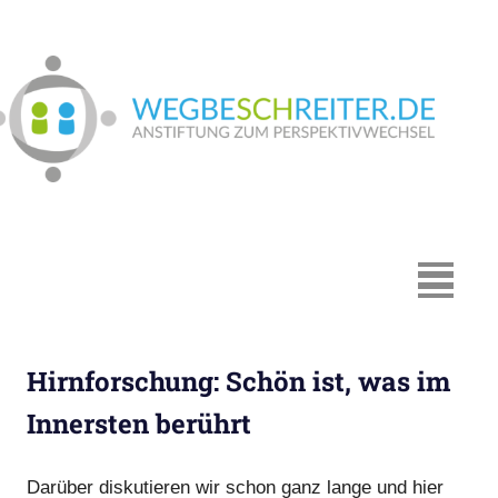
Zum
Inhalt
springen
We
In
Münster:
Supervision
und
Coaching,
MENÜ
Systemische
Beratung,
Traumapädagogik,
Hirnforschung: Schön ist, was im
Hypnosystemische
Beratung,
Innersten berührt
Mediation,
Paarberatung
Darüber diskutieren wir schon ganz lange und hier