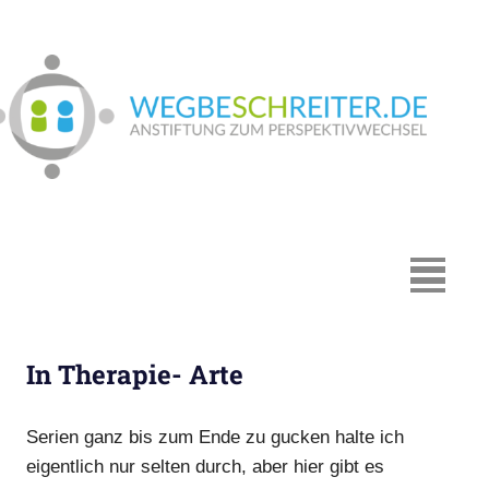
Zum
Inhalt
springen
We
In
Münster:
Supervision
und
Coaching,
MENÜ
Systemische
Beratung,
Traumapädagogik,
In Therapie- Arte
Hypnosystemische
Beratung,
Mediation,
Serien ganz bis zum Ende zu gucken halte ich
Paarberatung
eigentlich nur selten durch, aber hier gibt es