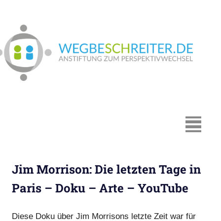
Zum
Inhalt
springen
We
In
Münster:
Supervision
und
Coaching,
MENÜ
Systemische
Beratung,
Traumapädagogik,
Jim Morrison: Die letzten Tage in
Hypnosystemische
Beratung,
Paris – Doku – Arte – YouTube
Mediation,
Paarberatung
Diese Doku über Jim Morrisons letzte Zeit war für