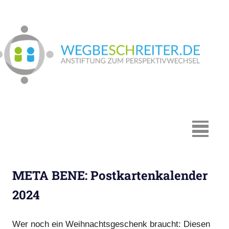
Zum
Inhalt
springen
We
In
Münster:
Supervision
und
Coaching,
MENÜ
Systemische
Beratung,
Traumapädagogik,
META BENE: Postkartenkalender
Hypnosystemische
Beratung,
2024
Mediation,
Paarberatung
Wer noch ein Weihnachtsgeschenk braucht: Diesen