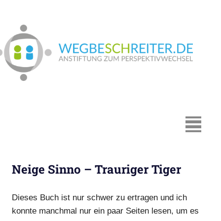
Zum
Inhalt
springen
We
In
Münster:
Supervision
und
Coaching,
MENÜ
Systemische
Beratung,
Traumapädagogik,
Neige Sinno – Trauriger Tiger
Hypnosystemische
Beratung,
Mediation,
Dieses Buch ist nur schwer zu ertragen und ich
Paarberatung
konnte manchmal nur ein paar Seiten lesen, um es