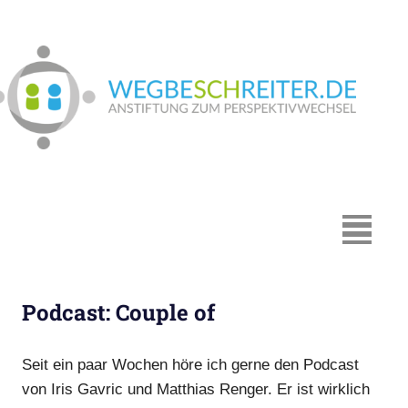
Zum
Inhalt
springen
We
In
Münster:
Supervision
und
Coaching,
MENÜ
Systemische
Beratung,
Traumapädagogik,
Podcast: Couple of
Hypnosystemische
Beratung,
Mediation,
Seit ein paar Wochen höre ich gerne den Podcast
Paarberatung
von Iris Gavric und Matthias Renger. Er ist wirklich