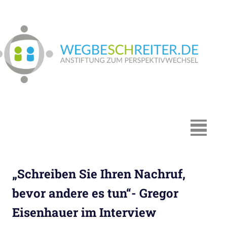
Zum
Inhalt
springen
We
In
Münster:
Supervision
und
Coaching,
MENÜ
Systemische
Beratung,
Traumapädagogik,
„Schreiben Sie Ihren Nachruf,
Hypnosystemische
Beratung,
bevor andere es tun“- Gregor
Mediation,
Eisenhauer im Interview
Paarberatung