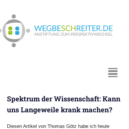
Zum
Inhalt
springen
We
In
Münster:
Supervision
und
Coaching,
MENÜ
Systemische
Beratung,
Traumapädagogik,
Spektrum der Wissenschaft: Kann
Hypnosystemische
Beratung,
uns Langeweile krank machen?
Mediation,
Paarberatung
Diesen Artikel von Thomas Götz habe ich heute