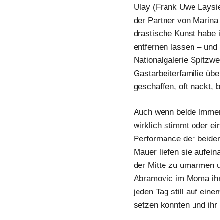
Ulay (Frank Uwe Laysie
Paarberatung
der Partner von Marina
drastische Kunst habe i
entfernen lassen – und 
Nationalgalerie Spitzw
Gastarbeiterfamilie üb
geschaffen, oft nackt, b
Auch wenn beide immer 
wirklich stimmt oder ei
Performance der beiden
Mauer liefen sie aufei
der Mitte zu umarmen un
Abramovic im Moma ihr P
jeden Tag still auf ein
setzen konnten und ihr