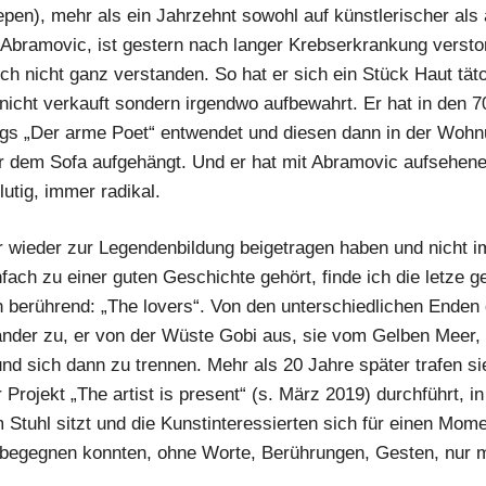
pen), mehr als ein Jahrzehnt sowohl auf künstlerischer als
 Abramovic, ist gestern nach langer Krebserkrankung versto
ch nicht ganz verstanden. So hat er sich ein Stück Haut tät
nicht verkauft sondern irgendwo aufbewahrt. Er hat in den 7
egs „Der arme Poet“ entwendet und diesen dann in der Wohn
er dem Sofa aufgehängt. Und er hat mit Abramovic aufsehen
lutig, immer radikal.
wieder zur Legendenbildung beigetragen haben und nicht i
nfach zu einer guten Geschichte gehört, finde ich die letze
 berührend: „The lovers“. Von den unterschiedlichen Enden
nander zu, er von der Wüste Gobi aus, sie vom Gelben Meer,
d sich dann zu trennen. Mehr als 20 Jahre später trafen sie
rojekt „The artist is present“ (s. März 2019) durchführt, i
em Stuhl sitzt und die Kunstinteressierten sich für einen Mom
 begegnen konnten, ohne Worte, Berührungen, Gesten, nur m