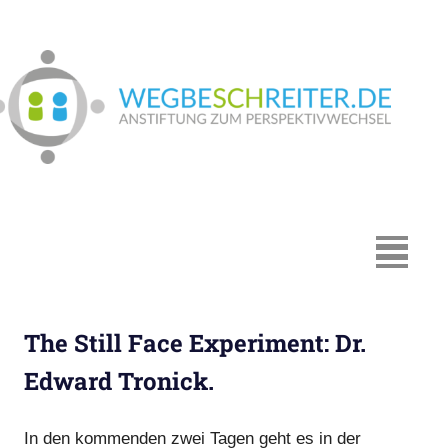
Zum
Inhalt
springen
We
In
Münster:
Supervision
und
Coaching,
MENÜ
Systemische
Beratung,
Traumapädagogik,
The Still Face Experiment: Dr.
Hypnosystemische
Beratung,
Edward Tronick.
Mediation,
Paarberatung
In den kommenden zwei Tagen geht es in der