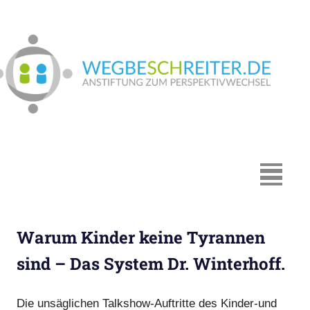
Zum
Inhalt
springen
We
In
Münster:
Supervision
und
Coaching,
MENÜ
Systemische
Beratung,
Traumapädagogik,
Warum Kinder keine Tyrannen
Hypnosystemische
Beratung,
sind – Das System Dr. Winterhoff.
Mediation,
Paarberatung
Die unsäglichen Talkshow-Auftritte des Kinder-und