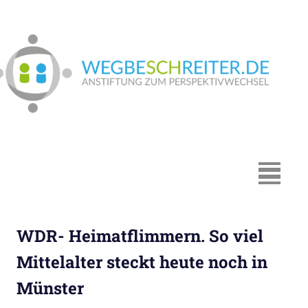
Zum
Inhalt
springen
We
In
Münster:
Supervision
und
Coaching,
MENÜ
Systemische
Beratung,
Traumapädagogik,
WDR- Heimatflimmern. So viel
Hypnosystemische
Beratung,
Mittelalter steckt heute noch in
Mediation,
Münster
Paarberatung