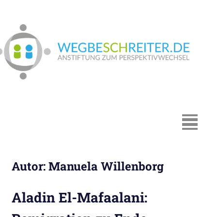
Zum
Inhalt
springen
We
In
Münster:
Supervision
und
Coaching,
MENÜ
Systemische
Beratung,
Traumapädagogik,
Autor:
Manuela Willenborg
Hypnosystemische
Beratung,
Mediation,
Aladin El-Mafaalani:
Paarberatung