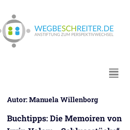
Zum
Inhalt
springen
We
In
Münster:
Supervision
und
Coaching,
MENÜ
Systemische
Beratung,
Traumapädagogik,
Autor:
Manuela Willenborg
Hypnosystemische
Beratung,
Mediation,
Buchtipps: Die Memoiren von
Paarberatung