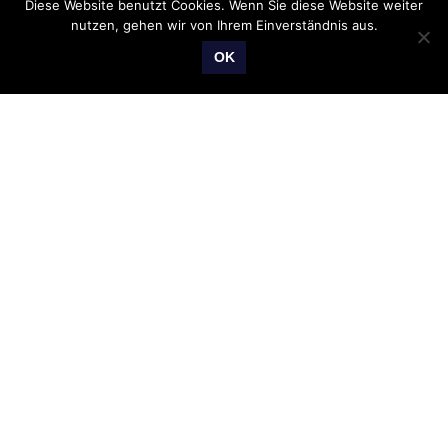
Diese Website benutzt Cookies. Wenn Sie diese Website weiter
Ein Kurzfilm von der Systemischen Gesellschaft,
nutzen, gehen wir von Ihrem Einverständnis aus.
meinem Dachverband für Supervision und Beratung.
OK
Klick!
WEITERLESEN
Dia-Vortrag von „Gotti“
Gottschlich
Weil ich nun fast gar nicht mehr den Fernseher
einschalte und nur noch per Laptop, Smartphone und
iPad Videos konsumiere, die mir zumeist vorgeschlagen
werden,
WEITERLESEN
Halle an der Saale: Beatles